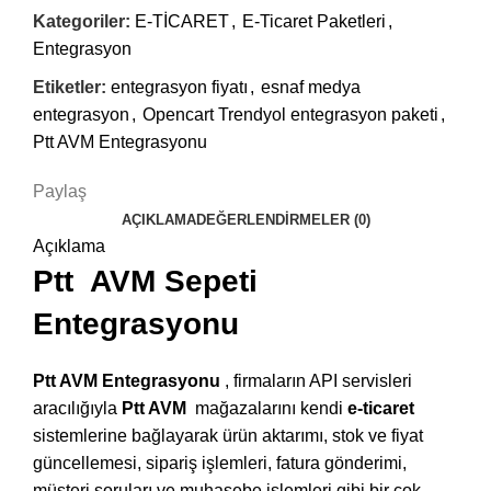
Kategoriler:
E-TİCARET
,
E-Ticaret Paketleri
,
Entegrasyon
Etiketler:
entegrasyon fiyatı
,
esnaf medya
entegrasyon
,
Opencart Trendyol entegrasyon paketi
,
Ptt AVM Entegrasyonu
Paylaş
AÇIKLAMA
DEĞERLENDIRMELER (0)
Açıklama
Ptt AVM Sepeti
Entegrasyonu
Ptt AVM Entegrasyonu
, firmaların API servisleri
aracılığıyla
Ptt AVM
mağazalarını kendi
e-ticaret
sistemlerine bağlayarak ürün aktarımı, stok ve fiyat
güncellemesi, sipariş işlemleri, fatura gönderimi,
müşteri soruları ve muhasebe işlemleri gibi bir çok