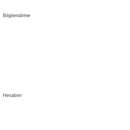
E-ticaret
Bilgilendirme
Hakkımızda
S.S.S
İLETİŞİM
Gizlilik Politikası
Şartlar & Koşullar
İptal & İade
Hesabım
Hesap Bilgileri
Siparişlerim
Karşılaştırma Listesi