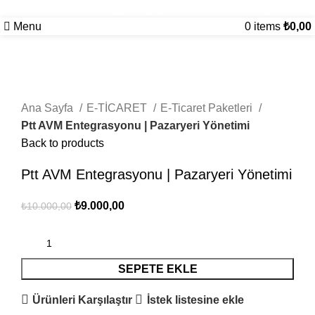
(0545)
5000202
bilgi@
kurumsalsosyalmedya.com
Menu
0
items
₺
0,00
-10%
Ana Sayfa
E-TİCARET
E-Ticaret Paketleri
Ptt AVM Entegrasyonu | Pazaryeri Yönetimi
Back to products
Ptt AVM Entegrasyonu | Pazaryeri Yönetimi
₺
9.000,00
₺
10.000,00
SEPETE EKLE
Ürünleri Karşılaştır
İstek listesine ekle