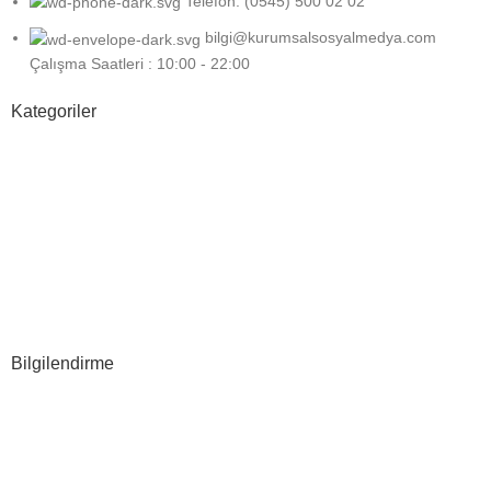
Telefon: (0545) 500 02 02
bilgi@kurumsalsosyalmedya.com
Çalışma Saatleri : 10:00 - 22:00
Kategoriler
Sosyal Medya
Google
Grafik Tasarım
Web Tasarım
E-ticaret
Bilgilendirme
Hakkımızda
S.S.S
İLETİŞİM