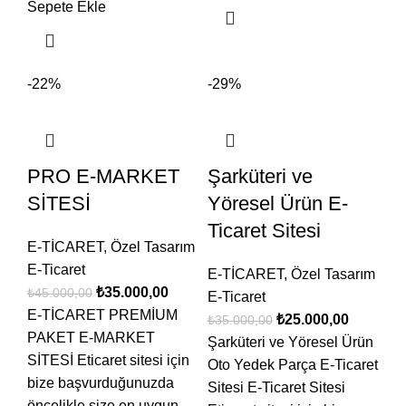
Sepete Ekle
-22%
-29%
PRO E-MARKET
Şarküteri ve
SİTESİ
Yöresel Ürün E-
Ticaret Sitesi
E-TİCARET
,
Özel Tasarım
E-Ticaret
E-TİCARET
,
Özel Tasarım
₺
35.000,00
₺
45.000,00
E-Ticaret
E-TİCARET PREMİUM
₺
25.000,00
₺
35.000,00
PAKET E-MARKET
Şarküteri ve Yöresel Ürün
SİTESİ Eticaret sitesi için
Oto Yedek Parça E-Ticaret
bize başvurduğunuzda
Sitesi E-Ticaret Sitesi
öncelikle size en uygun