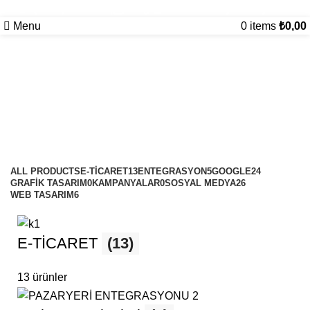
(0545)
5000202
bilgi@
kurumsalsosyalmedya.com
Menu
0
items
₺
0,00
Özel Tasarım E-Ticaret
Categories
ALL
PRODUCTS
E-TİCARET
13
ENTEGRASYON
5
GOOGLE
24
GRAFİK TASARIM
0
KAMPANYALAR
0
SOSYAL MEDYA
26
WEB TASARIM
6
E-TİCARET
(13)
13 ürünler