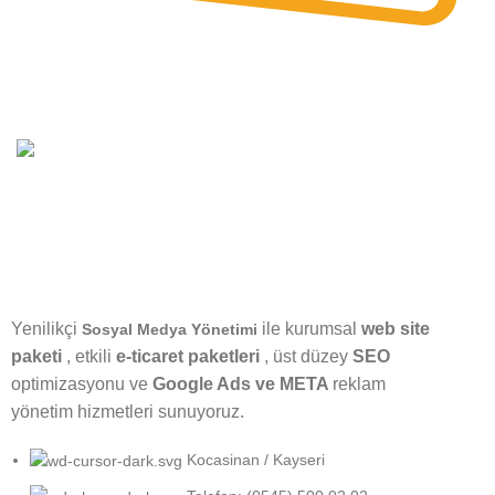
Güvenli
Ödeme
15 Yıllık
Tecrübe
Yenilikçi
ile kurumsal
web site
Sosyal Medya Yönetimi
paketi
, etkili
e-ticaret paketleri
, üst düzey
SEO
optimizasyonu ve
Google Ads ve META
reklam
yönetim hizmetleri sunuyoruz.
Kocasinan / Kayseri