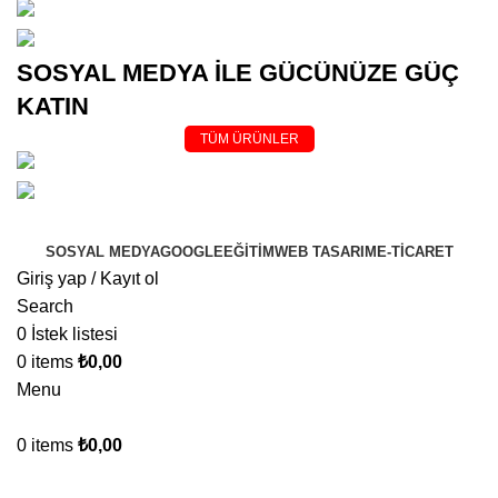
(0545)
500 02 02
bilgi@
kurumsalsosyalmedya.com
SOSYAL MEDYA İLE GÜCÜNÜZE GÜÇ
KATIN
TÜM ÜRÜNLER
(0545)
5000202
bilgi@
kurumsalsosyalmedya.com
SOSYAL MEDYA
GOOGLE
EĞİTİM
WEB TASARIM
E-TİCARET
Giriş yap / Kayıt ol
Search
0
İstek listesi
0
items
₺
0,00
Menu
0
items
₺
0,00