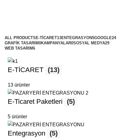
Ürün Tanıtımı
Categories
ALL
PRODUCTS
E-TİCARET
13
ENTEGRASYON
5
GOOGLE
24
GRAFİK TASARIM
0
KAMPANYALAR
0
SOSYAL MEDYA
29
WEB TASARIM
6
E-TİCARET
(13)
13 ürünler
E-Ticaret Paketleri
(5)
5 ürünler
Entegrasyon
(5)