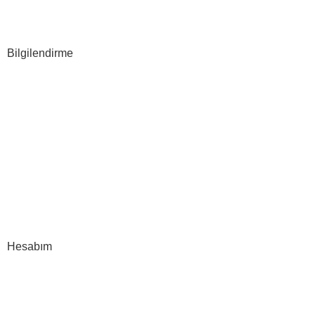
Web Tasarım
E-ticaret
Bilgilendirme
Hakkımızda
S.S.S
İLETİŞİM
Gizlilik Politikası
Şartlar & Koşullar
İptal & İade
Hesabım
Hesap Bilgileri
Siparişlerim