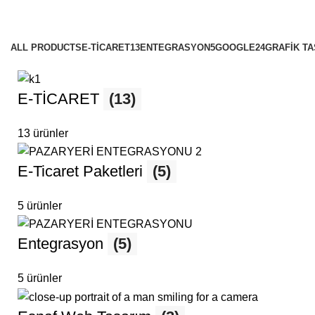
aret Paketleri
es
ALL
PRODUCTS
E-TİCARET
13
ENTEGRASYON
5
GOOGLE
24
GRAFİK T
E-TİCARET
(13)
13 ürünler
E-Ticaret Paketleri
(5)
5 ürünler
Entegrasyon
(5)
5 ürünler