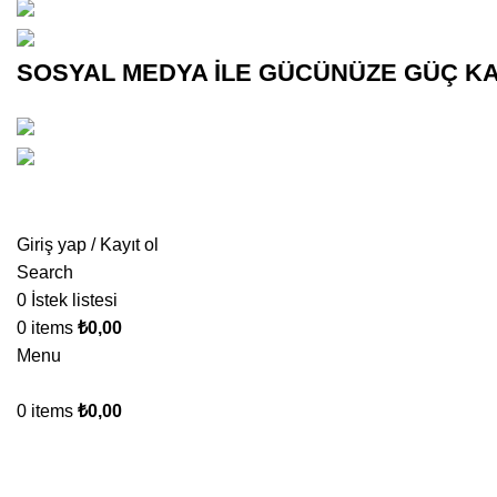
(0545)
500 02 02
bilgi@
kurumsalsosyalmedya.com
SOSYAL MEDYA İLE GÜCÜNÜZE GÜÇ KA
(0545)
5000202
bilgi@
kurumsalsosyalmedya.com
Giriş yap / Kayıt ol
Search
0
İstek listesi
0
items
₺
0,00
Menu
0
items
₺
0,00