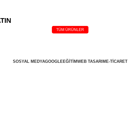
TIN
TÜM ÜRÜNLER
SOSYAL MEDYA
GOOGLE
EĞİTİM
WEB TASARIM
E-TİCARET