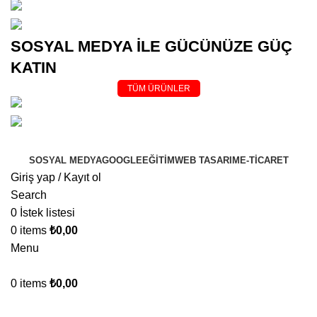
(0545)
500 02 02
bilgi@
kurumsalsosyalmedya.com
SOSYAL MEDYA İLE GÜCÜNÜZE GÜÇ
KATIN
TÜM ÜRÜNLER
(0545)
5000202
bilgi@
kurumsalsosyalmedya.com
SOSYAL MEDYA
GOOGLE
EĞİTİM
WEB TASARIM
E-TİCARET
Giriş yap / Kayıt ol
Search
0
İstek listesi
0
items
₺
0,00
Menu
0
items
₺
0,00