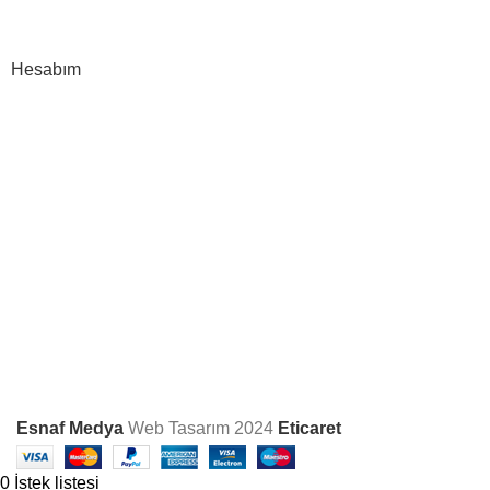
İptal & İade
Hesabım
Hesap Bilgileri
Siparişlerim
Karşılaştırma Listesi
İstek Listesi
Bizi Sosyal Medyada
Takip Edin
Esnaf Medya
Web Tasarım
2024
Eticaret
0
İstek listesi