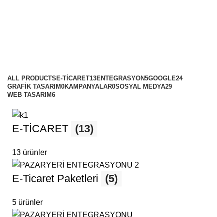
sosyal medya post tasarımı
fiyatları
Categories
ALL
PRODUCTS
E-TİCARET
13
ENTEGRASYON
5
GOOGLE
24
GRAFİK TASARIM
0
KAMPANYALAR
0
SOSYAL MEDYA
29
WEB TASARIM
6
E-TİCARET
(13)
13 ürünler
E-Ticaret Paketleri
(5)
5 ürünler