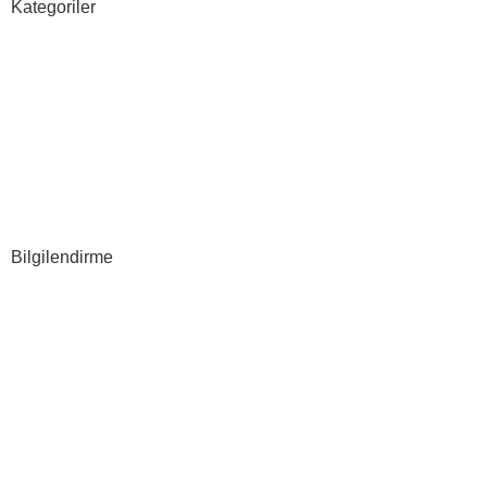
Kategoriler
Sosyal Medya
Google
Grafik Tasarım
Web Tasarım
E-ticaret
Bilgilendirme
Hakkımızda
S.S.S
İLETİŞİM
Gizlilik Politikası
Şartlar & Koşullar