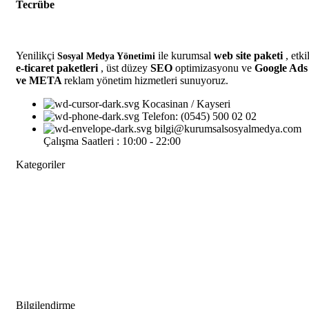
Tecrübe
Yenilikçi
ile kurumsal
web site paketi
, etkil
Sosyal Medya Yönetimi
e-ticaret paketleri
, üst düzey
SEO
optimizasyonu ve
Google Ads
ve META
reklam yönetim hizmetleri sunuyoruz.
Kocasinan / Kayseri
Telefon: (0545) 500 02 02
bilgi@kurumsalsosyalmedya.com
Çalışma Saatleri : 10:00 - 22:00
Kategoriler
Sosyal Medya
Google
Grafik Tasarım
Web Tasarım
E-ticaret
Bilgilendirme