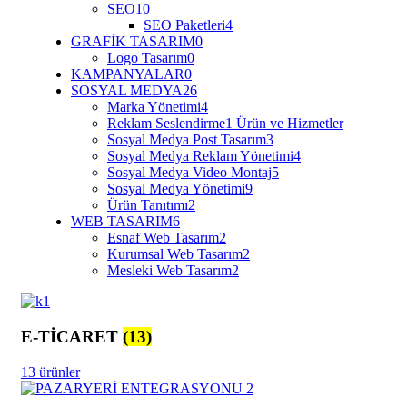
SEO
10
SEO Paketleri
4
GRAFİK TASARIM
0
Logo Tasarım
0
KAMPANYALAR
0
SOSYAL MEDYA
26
Marka Yönetimi
4
Reklam Seslendirme
1 Ürün ve Hizmetler
Sosyal Medya Post Tasarım
3
Sosyal Medya Reklam Yönetimi
4
Sosyal Medya Video Montaj
5
Sosyal Medya Yönetimi
9
Ürün Tanıtımı
2
WEB TASARIM
6
Esnaf Web Tasarım
2
Kurumsal Web Tasarım
2
Mesleki Web Tasarım
2
E-TİCARET
(13)
13 ürünler