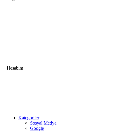
Hakkımızda
S.S.S
İLETİŞİM
Gizlilik Politikası
Şartlar & Koşullar
İptal & İade
Hesabım
Hesap Bilgileri
Siparişlerim
Karşılaştırma Listesi
İstek Listesi
Kategoriler
Sosyal Medya
Google