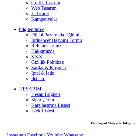
Grafik Tasarım
Web Tasarım
E-Ticaret
Kampanyalar
bilgilendirme
Dijital Pazarmala Eğitimi
Influencer Başvuru Formu
Referanslarımız
Hakkımızda
S.S.S
Gizlilik Politikası
Şartlar & Koşullar
İptal & İade
İletişim
HESABIM
Hesap Bilgileri
Siparişlerim
Karşılaştırma Listesi
İstek Listesi
Bizi Sosyal Medyada
Takip Ed
Instagram
Facebook
Youtube
Whatsapp