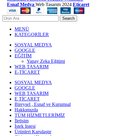
Esnaf Medya
Web Tasarım
2024
Eticaret
Search
MENÜ
KATEGORİLER
SOSYAL MEDYA
GOOGLE
EĞİTİM
Yapay Zeka Eğitimi
WEB TASARIM
E-TİCARET
SOSYAL MEDYA
GOOGLE
WEB TASARIM
E TİCARET
Bireysel , Esnaf ve Kurumsal
Hakkımızda
TÜM HİZMETLERİMİZ
İletişim
İstek listesi
Ürünleri Karşılaştır