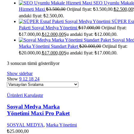
SEO Uyumlu Makal
Hizmeti Maxi
₺
3.500,00
Orijinal fiyat: ₺3.500,00.
₺
2.500,00
andaki fiyat: ₺2.500,00.
SÜPER Esn
Paketi Sosyal Medya Yönetimi
₺
17.000,00
Orijinal fiyat:
₺17.000,00.
₺
12.000,00
Şu andaki fiyat: ₺12.000,00.
Sosyal Me
Marka Yönetimi Standart Paket
₺
20.000,00
Orijinal fiyat:
₺20.000,00.
₺
17.000,00
Şu andaki fiyat: ₺17.000,00.
3 sonucun tümü gösteriliyor
Show sidebar
Show
9
12
18
24
Ürünleri Karşılaştır
Sosyal Medya Marka
Yönetimi Maxi Pro Paket
SOSYAL MEDYA
,
Marka Yönetimi
₺
25.000,00