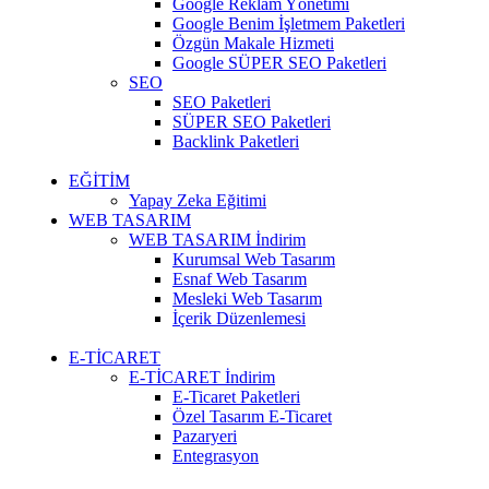
Google Reklam Yönetimi
Google Benim İşletmem Paketleri
Özgün Makale Hizmeti
Google SÜPER SEO Paketleri
SEO
SEO Paketleri
SÜPER SEO Paketleri
Backlink Paketleri
EĞİTİM
Yapay Zeka Eğitimi
WEB TASARIM
WEB TASARIM
İndirim
Kurumsal Web Tasarım
Esnaf Web Tasarım
Mesleki Web Tasarım
İçerik Düzenlemesi
E-TİCARET
E-TİCARET
İndirim
E-Ticaret Paketleri
Özel Tasarım E-Ticaret
Pazaryeri
Entegrasyon