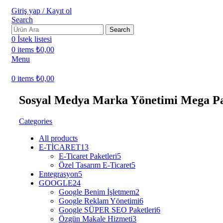
Giriş yap / Kayıt ol
Search
Search
0
İstek listesi
0
items
₺
0,00
Menu
0
items
₺
0,00
Sosyal Medya Marka Yönetimi Mega P
Categories
All
products
E-TİCARET
13
E-Ticaret Paketleri
5
Özel Tasarım E-Ticaret
5
Entegrasyon
5
GOOGLE
24
Google Benim İşletmem
2
Google Reklam Yönetimi
6
Google SÜPER SEO Paketleri
6
Özgün Makale Hizmeti
3