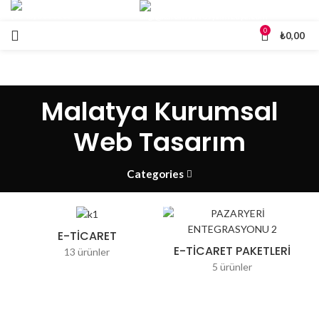
(0545)
5000202
bilgi@
kurumsalsosyalmedya.com
0
₺
0,00
Malatya Kurumsal
Web Tasarım
Categories
E-TİCARET
E-TICARET PAKETLERI
13 ürünler
5 ürünler