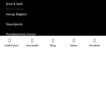
İptal & İade
Hesabım
Hesap Bilgileri
Siparişlerim
Karşılaştırma Listesi
İstek Listesi
İstek listesi
Ana Sayfa
Blog
Menu
Hesabım
Bizi Sosyal Medyada
Takip Edin
Esnaf Medya
Web Tasarım
2024
Eticaret