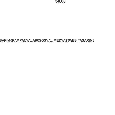
₺
0,00
ASARIM
0
KAMPANYALAR
0
SOSYAL MEDYA
29
WEB TASARIM
6