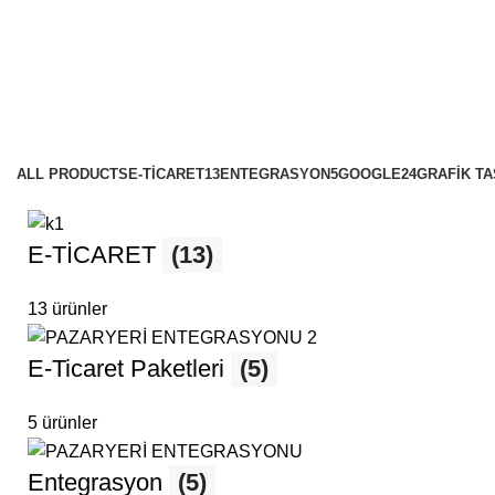
bul sosyal medya yönetimi
es
ALL
PRODUCTS
E-TİCARET
13
ENTEGRASYON
5
GOOGLE
24
GRAFİK T
E-TİCARET
(13)
13 ürünler
E-Ticaret Paketleri
(5)
5 ürünler
Entegrasyon
(5)