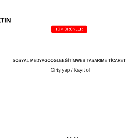
TIN
TÜM ÜRÜNLER
SOSYAL MEDYA
GOOGLE
EĞİTİM
WEB TASARIM
E-TİCARET
Giriş yap / Kayıt ol