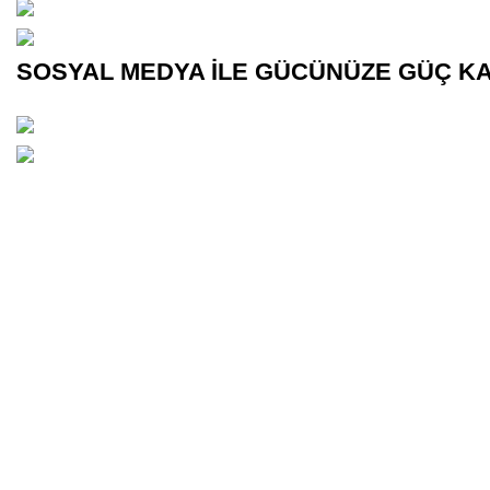
(0545)
500 02 02
bilgi@
kurumsalsosyalmedya.com
SOSYAL MEDYA İLE GÜCÜNÜZE GÜÇ KA
(0545)
5000202
bilgi@
kurumsalsosyalmedya.com