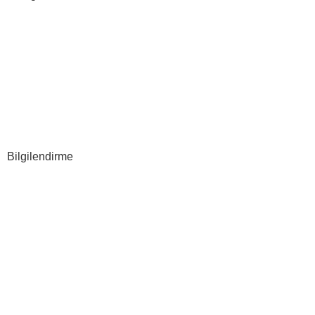
Sosyal Medya
Google
Grafik Tasarım
Web Tasarım
E-ticaret
Bilgilendirme
Hakkımızda
S.S.S
İLETİŞİM
Gizlilik Politikası
Şartlar & Koşullar