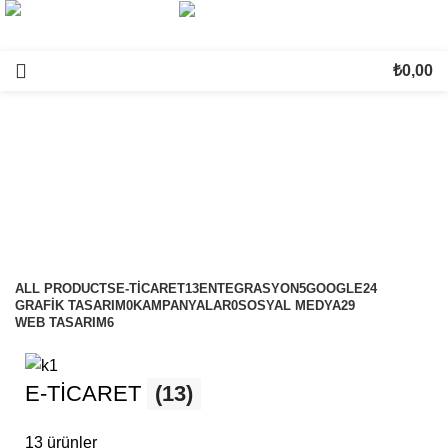
(0545)
5000202
bilgi@
kurumsalsosyalmedya.com
₺
0,00
Isparta Esnaf Web Tasarım
Categories
ALL
PRODUCTS
E-TİCARET
13
ENTEGRASYON
5
GOOGLE
24
GRAFİK TASARIM
0
KAMPANYALAR
0
SOSYAL MEDYA
29
WEB TASARIM
6
E-TİCARET
(13)
13 ürünler