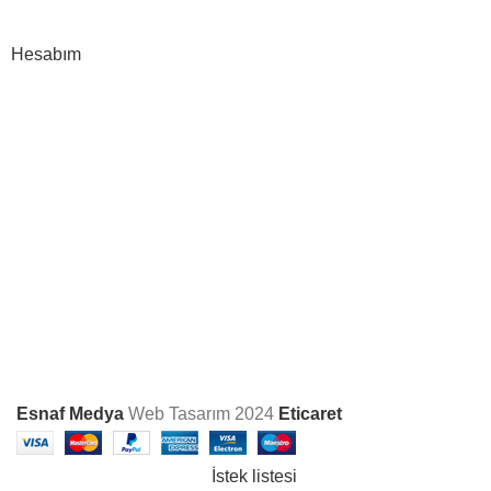
İptal & İade
Hesabım
Hesap Bilgileri
Siparişlerim
Karşılaştırma Listesi
İstek Listesi
Bizi Sosyal Medyada
Takip Edin
Esnaf Medya
Web Tasarım
2024
Eticaret
İstek listesi