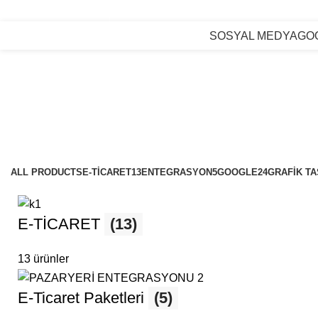
(0545)
500 02 02
bilgi@
kurumsalsosyalmedya.com
SOSYAL MEDYA
GO
aret sosyal medya yönetimi
es
ALL
PRODUCTS
E-TİCARET
13
ENTEGRASYON
5
GOOGLE
24
GRAFİK T
E-TİCARET
(13)
13 ürünler
E-Ticaret Paketleri
(5)