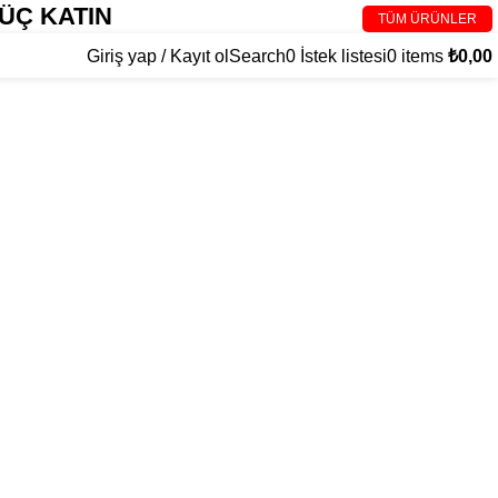
ÜÇ KATIN
TÜM ÜRÜNLER
Giriş yap / Kayıt ol
Search
0
İstek listesi
0
items
₺
0,00