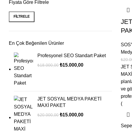
Fiyata Göre Filtrele
FILTRELE
JE
PAK
En Çok Beğenilen Ürünler
SOS
Medy
Profesyonel SEO Standart Paket
₺
20.0
₺
15.000,00
₺
18.000,00
JET 
MAXİ
plan
ve gö
profe
JET SOSYAL MEDYA PAKETİ
(
MAXİ PAKET
₺
15.000,00
₺
20.000,00
Sepe