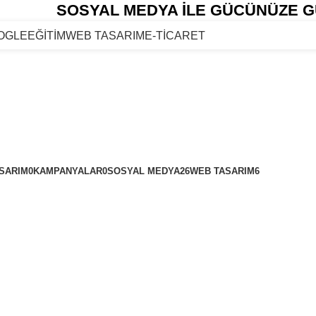
SOSYAL MEDYA İLE GÜCÜNÜZE G
OGLE
EĞİTİM
WEB TASARIM
E-TİCARET
ASARIM
0
KAMPANYALAR
0
SOSYAL MEDYA
26
WEB TASARIM
6