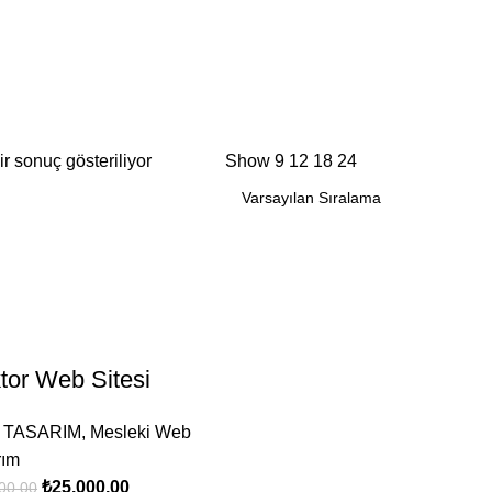
ir sonuç gösteriliyor
Show
9
12
18
24
tor Web Sitesi
 TASARIM
,
Mesleki Web
rım
₺
25.000,00
00,00