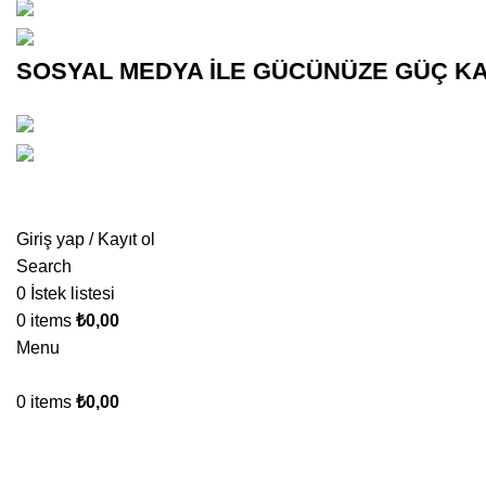
(0545)
500 02 02
bilgi@
kurumsalsosyalmedya.com
SOSYAL MEDYA İLE GÜCÜNÜZE GÜÇ KA
(0545)
5000202
bilgi@
kurumsalsosyalmedya.com
Giriş yap / Kayıt ol
Search
0
İstek listesi
0
items
₺
0,00
Menu
0
items
₺
0,00