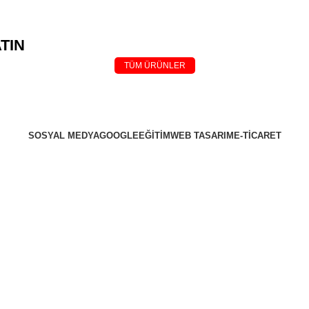
TIN
TÜM ÜRÜNLER
SOSYAL MEDYA
GOOGLE
EĞİTİM
WEB TASARIM
E-TİCARET