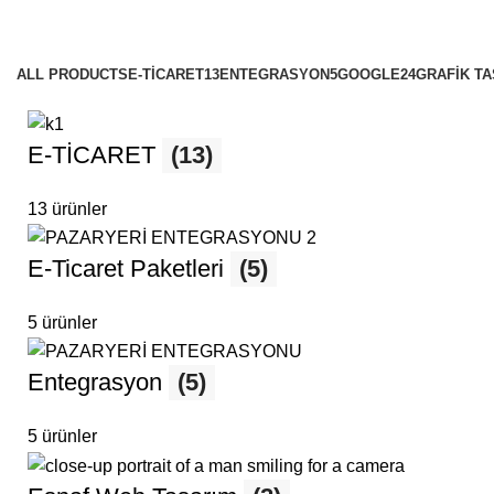
r Web Sitesi Tasarımı
es
ALL
PRODUCTS
E-TİCARET
13
ENTEGRASYON
5
GOOGLE
24
GRAFİK T
E-TİCARET
(13)
13 ürünler
E-Ticaret Paketleri
(5)
5 ürünler
Entegrasyon
(5)
5 ürünler