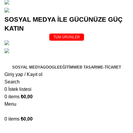
(0545)
500 02 02
bilgi@
kurumsalsosyalmedya.com
SOSYAL MEDYA İLE GÜCÜNÜZE GÜÇ
KATIN
TÜM ÜRÜNLER
(0545)
5000202
bilgi@
kurumsalsosyalmedya.com
SOSYAL MEDYA
GOOGLE
EĞİTİM
WEB TASARIM
E-TİCARET
Giriş yap / Kayıt ol
Search
0
İstek listesi
0
items
₺
0,00
Menu
0
items
₺
0,00