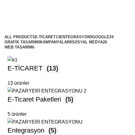
Denizli Kurumsal Web Tasarım
Categories
ALL
PRODUCTS
E-TİCARET
13
ENTEGRASYON
5
GOOGLE
24
GRAFİK TASARIM
0
KAMPANYALAR
0
SOSYAL MEDYA
26
WEB TASARIM
6
E-TİCARET
(13)
13 ürünler
E-Ticaret Paketleri
(5)
5 ürünler
Entegrasyon
(5)