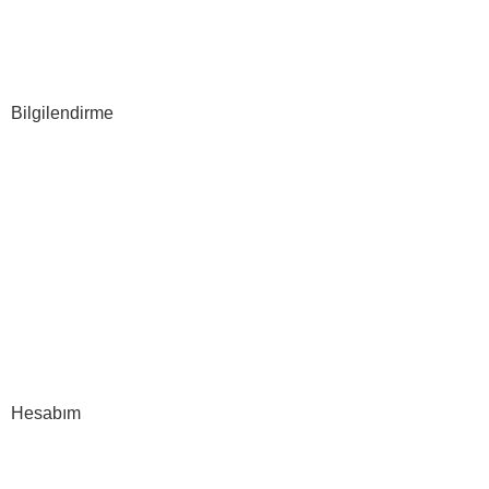
Web Tasarım
E-ticaret
Bilgilendirme
Hakkımızda
S.S.S
İLETİŞİM
Gizlilik Politikası
Şartlar & Koşullar
İptal & İade
Hesabım
Hesap Bilgileri